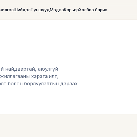
лчилгээ
Шийдэл
Түншүүд
Мэдээ
Карьер
Холбоо барих
тгүй найдвартай, аюулгүй
 ажиллагааны хэрэгжилт,
лэлт болон борлуулалтын дараах