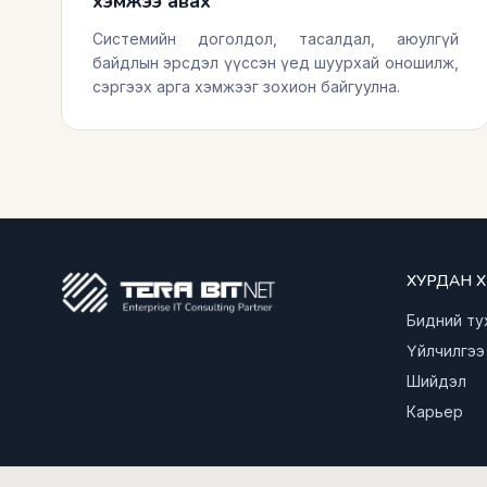
хэмжээ авах
Системийн доголдол, тасалдал, аюулгүй
байдлын эрсдэл үүссэн үед шуурхай оношилж,
сэргээх арга хэмжээг зохион байгуулна.
ХУРДАН 
Бидний ту
Үйлчилгээ
Шийдэл
Карьер