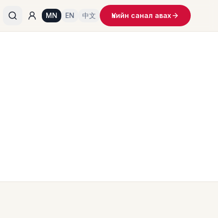
MN
EN
中文
Үнийн санал авах