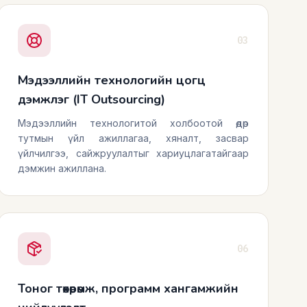
03
Мэдээллийн технологийн цогц
дэмжлэг (IT Outsourcing)
Мэдээллийн технологитой холбоотой өдөр
тутмын үйл ажиллагаа, хяналт, засвар
үйлчилгээ, сайжруулалтыг хариуцлагатайгаар
дэмжин ажиллана.
06
Тоног төхөөрөмж, программ хангамжийн