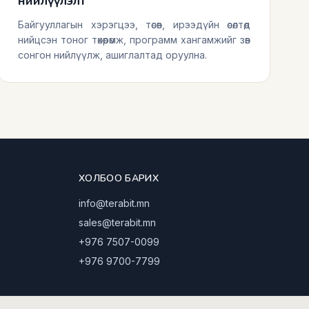
нийлүүлэлт
Байгууллагын хэрэгцээ, төсөв, ирээдүйн өсөлтөд
нийцсэн тоног төхөөрөмж, программ хангамжийг зөв
сонгон нийлүүлж, ашиглалтад оруулна.
ХОЛБОО БАРИХ
info@terabit.mn
sales@terabit.mn
+976 7507-0099
+976 9700-7799