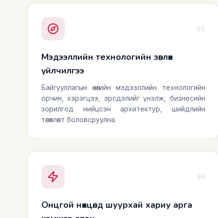
01
Мэдээллийн технологийн зөвлөх
үйлчилгээ
Байгууллагын өнөөгийн мэдээллийн технологийн
орчин, хэрэгцээ, эрсдэлийг үнэлж, бизнесийн
зорилгод нийцсэн архитектур, шийдлийн
төлөвлөлт боловсруулна.
04
Онцгой нөхцөлд шуурхай хариу арга