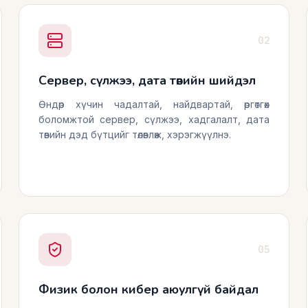
02
Сервер, сүлжээ, дата төвийн шийдэл
Өндөр хүчин чадалтай, найдвартай, өргөтгөх
боломжтой сервер, сүлжээ, хадгалалт, дата
төвийн дэд бүтцийг төлөвлөж, хэрэгжүүлнэ.
05
Физик болон кибер аюулгүй байдал