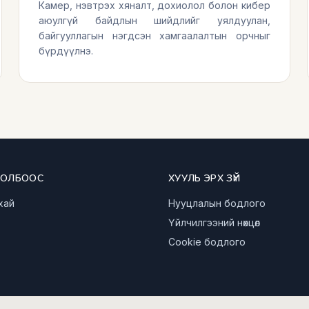
Камер, нэвтрэх хяналт, дохиолол болон кибер
аюулгүй байдлын шийдлийг уялдуулан,
байгууллагын нэгдсэн хамгаалалтын орчныг
бүрдүүлнэ.
ХОЛБООС
ХУУЛЬ ЭРХ ЗҮЙ
хай
Нууцлалын бодлого
Үйлчилгээний нөхцөл
Cookie бодлого