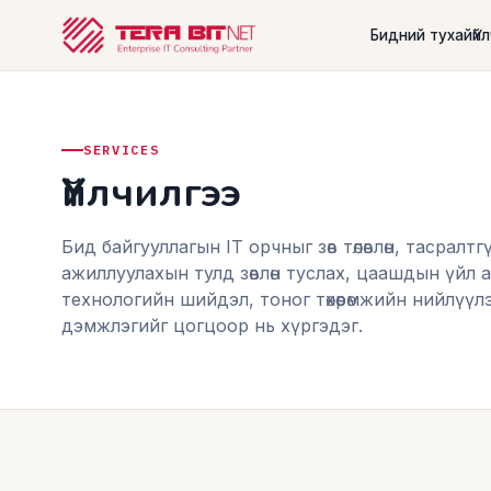
Үндсэн агуулга руу шилжих
Бидний тухай
Үй
SERVICES
Үйлчилгээ
Бид байгууллагын IT орчныг зөв төлөвлөн, тасрал
ажиллуулахын тулд зөвлөн туслах, цаашдын үйл
технологийн шийдэл, тоног төхөөрөмжийн нийлүү
дэмжлэгийг цогцоор нь хүргэдэг.